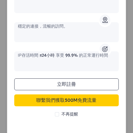
不限流量住宅代理
穩定的連接，流暢的訪問。
價格始於
$?
/天
IP存活時間
≤24小時
享受
99.9%
的正常運行時間
立即購買
立即註冊
聯繫我們獲取500M免費流量
不限流量使用
無限使用IP
不再提醒
全球超過50個地區
隨機國家
真實動態住宅代理