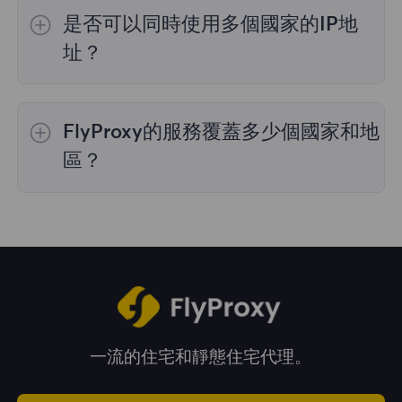
的IP選擇；
不限流量套餐
不支持指定國家/地區
是否可以同時使用多個國家的IP地
的代理選擇；
靜態住宅代理
提供36個國家的代
理，購買時您可以選擇所需的國家。
址？
是的，您可以同時使用來自多個國家的IP地址，
這對於需要跨多個地理位置執行任務的情況非常
FlyProxy的服務覆蓋多少個國家和地
有用。您可以在管理面板中自由選擇和切換不同
國家的IP地址。
區？
我們的服務覆蓋全球195多個國家和地區，爲您
提供廣泛的地理位置選擇。
一流的住宅和靜態住宅代理。