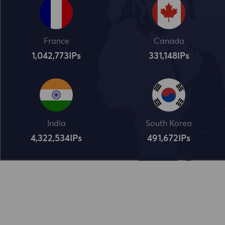
France
Canada
1,042,773
IPs
331,148
IPs
India
South Korea
4,322,534
IPs
491,672
IPs