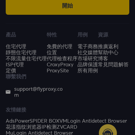
開始
產品
特性
用例
資源
住宅代理
免費的代理
電子商務
推廣返利
靜態住宅代理
位置
社交媒體
幫助中心
不限流量住宅代理
代理檢查程序
市場研究
博客
ISP代理
CroxyProxy
品牌保護
常見問題解答
定價
ProxySite
所有用例
聯繫我們
support@flyproxy.co
m
友情鏈接
AdsPower
SPIDER BOX
VMLogin Antidetect Browser
花漾指纹浏览器
IP检测
ZVCARD
MuLogin Antidetect Browser