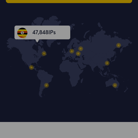
47,848
IPs