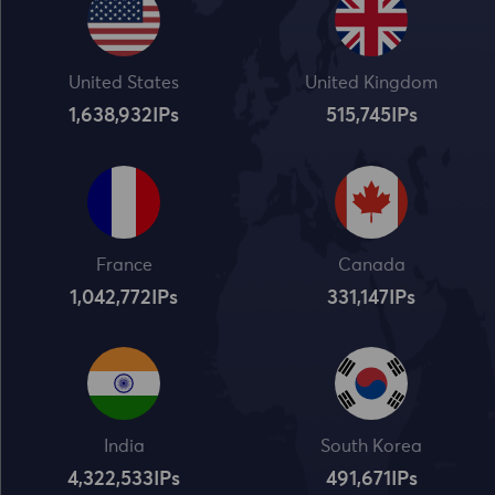
United States
United Kingdom
1,638,932
IPs
515,745
IPs
France
Canada
1,042,773
IPs
331,148
IPs
India
South Korea
4,322,534
IPs
491,672
IPs