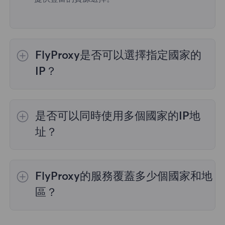
FlyProxy是否可以選擇指定國家的
IP？
是的，
動態住宅代理
提供全球195個國家/地區
的IP選擇；
不限流量套餐
不支持指定國家/地區
是否可以同時使用多個國家的IP地
的代理選擇；
靜態住宅代理
提供36個國家的代
理，購買時您可以選擇所需的國家。
址？
是的，您可以同時使用來自多個國家的IP地址，
這對於需要跨多個地理位置執行任務的情況非常
FlyProxy的服務覆蓋多少個國家和地
有用。您可以在管理面板中自由選擇和切換不同
國家的IP地址。
區？
我們的服務覆蓋全球195多個國家和地區，爲您