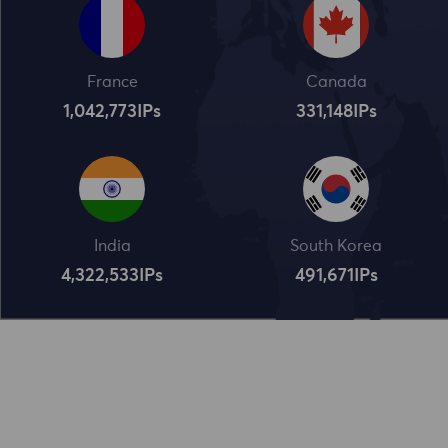
France
Canada
1,042,773
IPs
331,148
IPs
India
South Korea
4,322,534
IPs
491,672
IPs