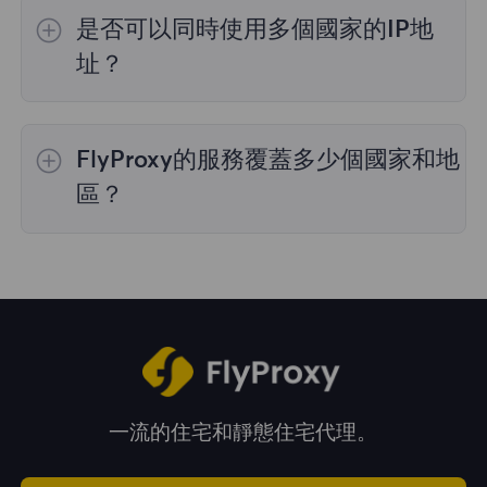
的IP選擇；
不限流量套餐
不支持指定國家/地區
是否可以同時使用多個國家的IP地
的代理選擇；
靜態住宅代理
提供36個國家的代
理，購買時您可以選擇所需的國家。
址？
是的，您可以同時使用來自多個國家的IP地址，
這對於需要跨多個地理位置執行任務的情況非常
FlyProxy的服務覆蓋多少個國家和地
有用。您可以在管理面板中自由選擇和切換不同
國家的IP地址。
區？
我們的服務覆蓋全球195多個國家和地區，爲您
提供廣泛的地理位置選擇。
一流的住宅和靜態住宅代理。