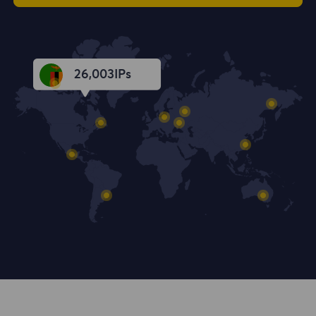
26,004
IPs