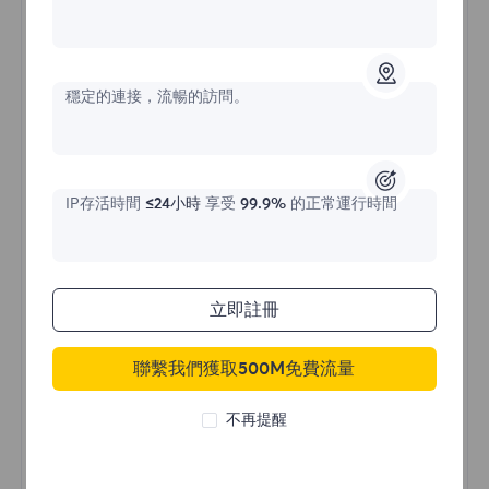
不限流量住宅代理
穩定的連接，流暢的訪問。
價格始於
$?
/天
IP存活時間
≤24小時
享受
99.9%
的正常運行時間
立即購買
立即註冊
聯繫我們獲取500M免費流量
不限流量使用
無限使用IP
不再提醒
全球超過50個地區
隨機國家
真實動態住宅代理