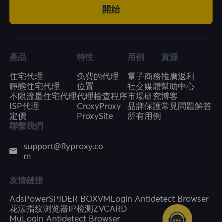
開始
產品
特性
用例
資源
住宅代理
免費的代理
電子商務
推廣返利
靜態住宅代理
位置
社交媒體
幫助中心
不限流量住宅代理
代理檢查程序
市場研究
博客
ISP代理
CroxyProxy
品牌保護
常見問題解答
定價
ProxySite
所有用例
聯繫我們
support@flyproxy.co
m
友情鏈接
AdsPower
SPIDER BOX
VMLogin Antidetect Browser
花漾指纹浏览器
IP检测
ZVCARD
MuLogin Antidetect Browser