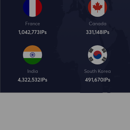
France
Canada
1,042,773
IPs
331,148
IPs
India
South Korea
4,322,534
IPs
491,672
IPs