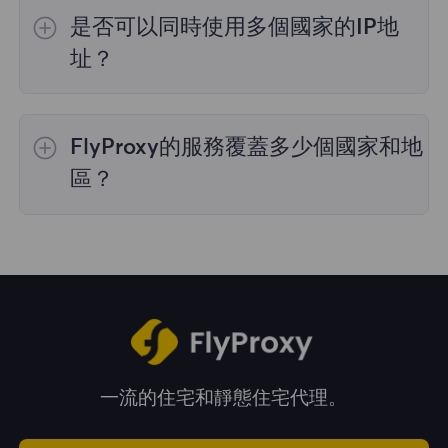
的IP選擇；
不限流量套餐
不支持指定國家/地區
是否可以同時使用多個國家的IP地
的代理選擇；
靜態住宅代理
提供36個國家的代
理，購買時您可以選擇所需的國家。
址？
是的，您可以同時使用來自多個國家的IP地址，
這對於需要跨多個地理位置執行任務的情況非常
FlyProxy的服務覆蓋多少個國家和地
有用。您可以在管理面板中自由選擇和切換不同
國家的IP地址。
區？
我們的服務覆蓋全球195多個國家和地區，爲您
提供廣泛的地理位置選擇。
一流的住宅和靜態住宅代理。