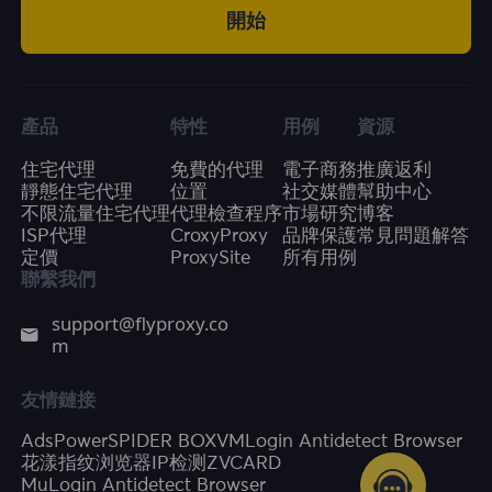
開始
產品
特性
用例
資源
住宅代理
免費的代理
電子商務
推廣返利
靜態住宅代理
位置
社交媒體
幫助中心
不限流量住宅代理
代理檢查程序
市場研究
博客
ISP代理
CroxyProxy
品牌保護
常見問題解答
定價
ProxySite
所有用例
聯繫我們
support@flyproxy.co
m
友情鏈接
AdsPower
SPIDER BOX
VMLogin Antidetect Browser
花漾指纹浏览器
IP检测
ZVCARD
MuLogin Antidetect Browser