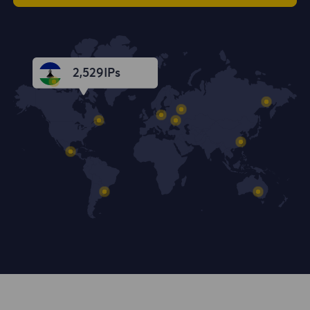
2,531
IPs