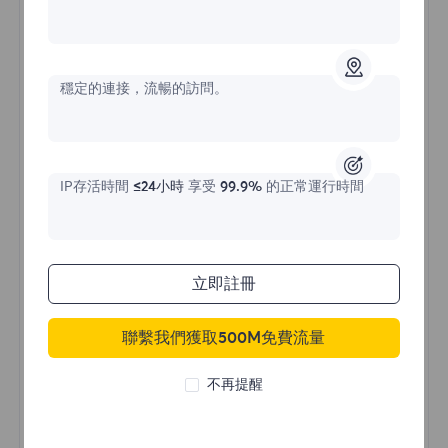
不限流量住宅代理
穩定的連接，流暢的訪問。
價格始於
$?
/天
IP存活時間
≤24小時
享受
99.9%
的正常運行時間
立即購買
立即註冊
聯繫我們獲取500M免費流量
不限流量使用
無限使用IP
不再提醒
全球超過50個地區
隨機國家
真實動態住宅代理