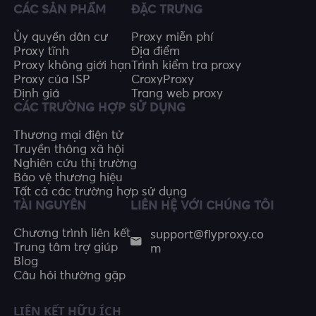
CÁC SẢN PHẨM
ĐẶC TRƯNG
Ủy quyền dân cư
Proxy miễn phí
Proxy tĩnh
Địa điểm
Proxy không giới hạn
Trình kiểm tra proxy
Proxy của ISP
CroxyProxy
Định giá
Trang web proxy
CÁC TRƯỜNG HỢP SỬ DỤNG
Thương mại điện tử
Truyền thông xã hội
Nghiên cứu thị trường
Bảo vệ thương hiệu
Tất cả các trường hợp sử dụng
TÀI NGUYÊN
LIÊN HỆ VỚI CHÚNG TÔI
support@flyproxy.co
Chương trình liên kết
m
Trung tâm trợ giúp
Blog
Câu hỏi thường gặp
LIÊN KẾT HỮU ÍCH