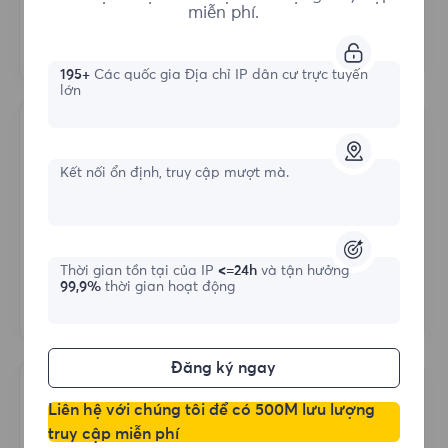
AdsPower
miễn phí.
Hubstudio
195+
Các quốc gia Địa chỉ IP dân cư trực tuyến
lớn
Operating System
Kết nối ổn định, truy cập mượt mà.
Mac
IOS
Android
Thời gian tồn tại của IP
<=24h
và tận hưởng
99,9%
thời gian hoạt động
Windows
Đăng ký ngay
Proxy Tools
Liên hệ với chúng tôi để có 500M lưu lượng
truy cập miễn phí