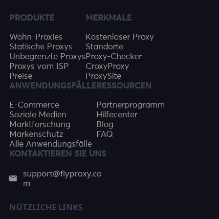
PRODUKTE
MERKMALE
Wohn-Proxies
Kostenloser Proxy
Statische Proxys
Standorte
Unbegrenzte Proxys
Proxy-Checker
Proxys vom ISP
CroxyProxy
Preise
ProxySite
ANWENDUNGSFÄLLE
RESSOURCEN
E-Commerce
Partnerprogramm
Soziale Medien
Hilfecenter
Marktforschung
Blog
Markenschutz
FAQ
Alle Anwendungsfälle
KONTAKTIEREN SIE UNS
support@flyproxy.co
m
NÜTZLICHE LINKS