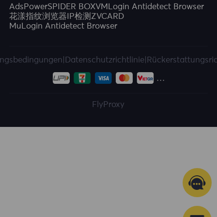
AdsPower
SPIDER BOX
VMLogin Antidetect Browser
花漾指纹浏览器
IP检测
ZVCARD
MuLogin Antidetect Browser
ngsbedingungen
|
Datenschutzrichtlinie
|
Rückerstattungsric
FlyProxy