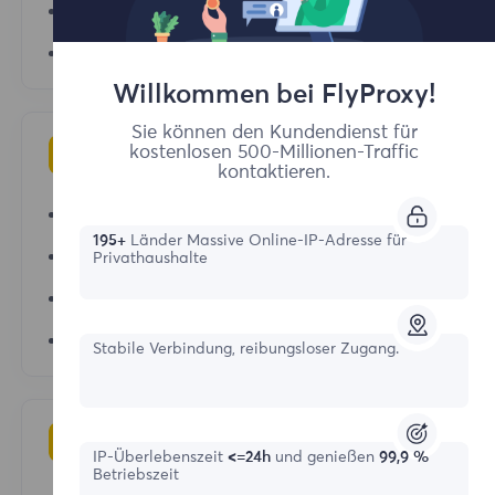
AdsPower
Hubstudio
Willkommen bei FlyProxy!
Sie können den Kundendienst für
kostenlosen 500-Millionen-Traffic
Operating System
kontaktieren.
Mac
195+
Länder Massive Online-IP-Adresse für
IOS
Privathaushalte
Android
Windows
Stabile Verbindung, reibungsloser Zugang.
Proxy Tools
IP-Überlebenszeit
<=24h
und genießen
99,9 %
Betriebszeit