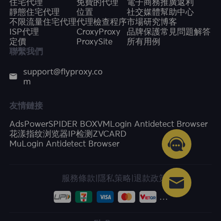
住宅代理
免費的代理
電子商務
推廣返利
靜態住宅代理
位置
社交媒體
幫助中心
不限流量住宅代理
代理檢查程序
市場研究
博客
ISP代理
CroxyProxy
品牌保護
常見問題解答
定價
ProxySite
所有用例
聯繫我們
support@flyproxy.co
m
友情鏈接
AdsPower
SPIDER BOX
VMLogin Antidetect Browser
花漾指纹浏览器
IP检测
ZVCARD
MuLogin Antidetect Browser
服務條款
|
隱私策略
|
退款政策