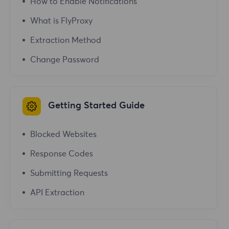
How to Enable Notifications
What is FlyProxy
Extraction Method
Change Password
Getting Started Guide
Blocked Websites
Response Codes
Submitting Requests
API Extraction